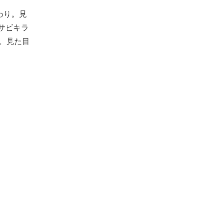
わり。見
サビキラ
。見た目