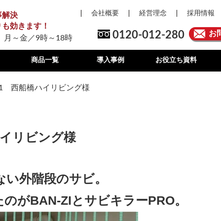
会社概要
経営理念
採用情報
事解決
りも効きます！
0120-012-280
お
 月～金／9時～18時
商品一覧
導入事例
お役立ち資料
.1 西船橋ハイリビング様
ハイリビング様
ない外階段のサビ。
がBAN-ZIとサビキラーPRO。