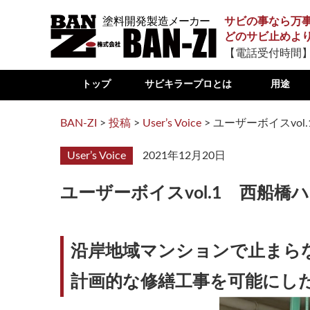
サビの事なら万
どのサビ止めよ
【電話受付時間】
トップ
サビキラープロとは
用途
BAN-ZI
>
投稿
>
User’s Voice
>
ユーザーボイスvol
User’s Voice
2021年12月20日
ユーザーボイスvol.1 西船橋
沿岸地域マンションで止まら
計画的な修繕工事を可能にしたの