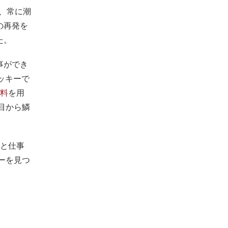
、常に潮
の再発を
た。
事ができ
ッキーで
料
を用
目から鱗
品と仕事
ーを見つ