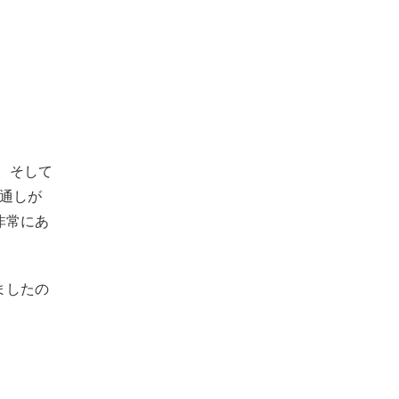
。そして
見通しが
非常にあ
ましたの