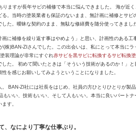
ありますが長年サビの補修で本当に悩んできました。 海が近く
ビる。当時の塗装業者も保証のないまま、無計画に補修とサビ
でした。曖昧な契約のまま、無駄な修繕費を随分使ってきまし
画に補修を繰り返す事はやめよう」と思い、計画性のある工
(株)BAN-ZIさんでした。この出会いは、私にとって本当にラ
れは塗装理論が非常にすぐれ
赤サビを黒サビに転換するサビ転換塗
でした。 初めて聞いたときは「そういう技術があるのか！」と
頼性を感じお願いしてみようということになりました。
人。
BAN-ZI社には社長をはじめ、社員の方ひとりひとりが製
品もいい、技術もいい、そして人もいい。本当に良いパートナ
います。
て、なにより丁寧な仕事ぶり。