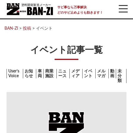
サビ事なら万事解決
どのサビ止めよりも効きます！
BAN-ZI
>
投稿
>
イベント
イベント記事一覧
User’s
お知
車
商業
ニュ
メデ
イベ
メル
動
未
Voice
らせ
両
施設
ース
ィア
ント
マガ
画
分
類