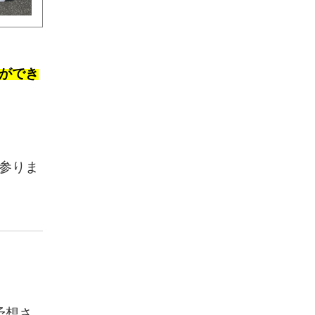
去ができ
参りま
予想さ