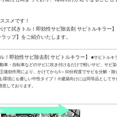
ススメです！
かけて拭きトル！即効性サビ除去剤 サビトルキラー
ンラップ】をご紹介いたします。
ル！即効性サビ除去剤 サビトルキラー】
■サビトルキ
自動車・自転車などのサビに吹き付けるだけで軽いサビ、サビ染
 ②速効作用により、かけてから5～10分程度でサビを分解・除
も環境にも優しい中性タイプ！※建築向けには同等品としてサ
用意しております。