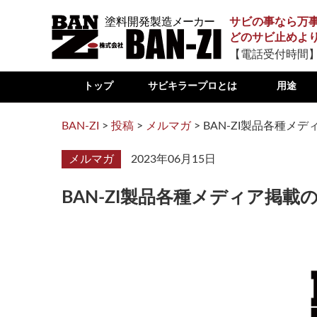
サビの事なら万
どのサビ止めよ
【電話受付時間】
トップ
サビキラープロとは
用途
BAN-ZI
>
投稿
>
メルマガ
>
BAN-ZI製品各種メ
メルマガ
2023年06月15日
BAN-ZI製品各種メディア掲