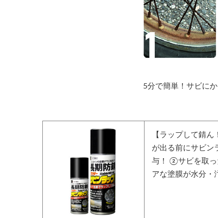
5分で簡単！サビに
【ラップして錆ん！
が出る前にサビン
与！ ②サビを取
アな塗膜が水分・