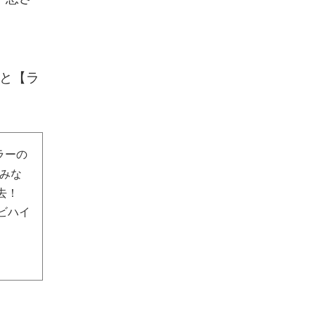
】と【ラ
ラーの
みな
去！
ビハイ