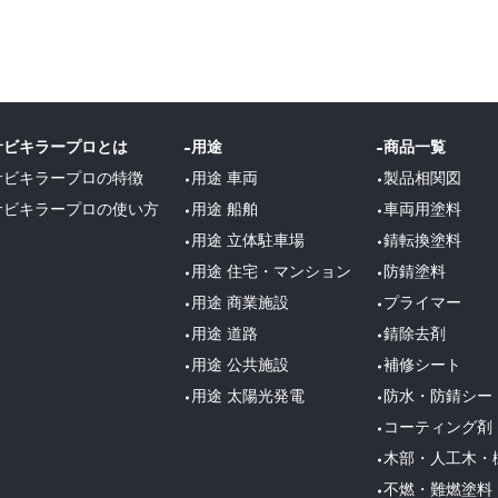
サビキラープロとは
用途
商品一覧
サビキラープロの特徴
用途 車両
製品相関図
サビキラープロの使い方
用途 船舶
車両用塗料
用途 立体駐車場
錆転換塗料
用途 住宅・マンション
防錆塗料
用途 商業施設
プライマー
用途 道路
錆除去剤
用途 公共施設
補修シート
用途 太陽光発電
防水・防錆シー
コーティング剤
木部・人工木・
不燃・難燃塗料