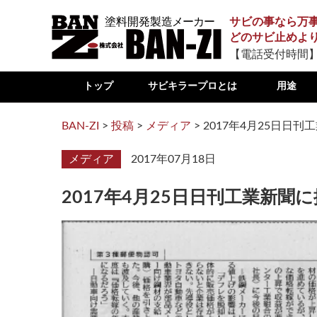
サビの事なら万
どのサビ止めよ
【電話受付時間】
トップ
サビキラープロとは
用途
BAN-ZI
>
投稿
>
メディア
>
2017年4月25日日
メディア
2017年07月18日
2017年4月25日日刊工業新