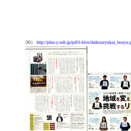
http://plus-y.sub.jp/pdf/i-hive/daikouryukai_bosyu.
30）