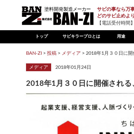
サビの事なら万
どのサビ止めよ
【電話受付時間】
トップ
サビキラープロとは
用途
BAN-ZI
>
投稿
>
メディア
>
2018年1月３０日
メディア
2018年01月24日
2018年1月３０日に開催され