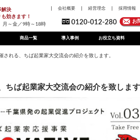
会社概要
経営理念
採用情報
事解決
りも効きます！
0120-012-280
お
 月～金／9時～18時
商品一覧
導入事例
お役立ち資料
に開催される、ちば起業家大交流会の紹介を致します。
る、ちば起業家大交流会の紹介を致しま