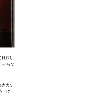
て挑戦し
わからな
業家大交
0～17：