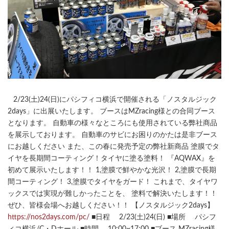
2/23(土)24(日)にパシフィコ横浜で開催される「ノスタルジック
2days」に出展いたします。 ブースはMZracing様との合同ブース
となります。 自動車の様々なところにも使用されている弊社商品
を展示しております。 自動車のサビにお困りのかたは是非ブース
にお越しください
また、この春に発売予定の弊社新商品 塗膜でタ
イヤを長期間コーティング！タイヤに塗る塗料！ 『AQWAX』を
初めて展示いたします！！ 1,塗膜で鮮やかな光沢！ 2,塗膜で長期
間コーティング！ 3,塗膜でタイヤをガード！ これまで、タイヤワ
ックスでは実現が難しかったことを、 塗料で解決いたします！！
ぜひ、皆様会場へお越しください！！ 【ノスタルジック2days】
https://nos2days.com/pc/
■日程 2/23(土)24(日) ■場所 パシフ
ィコ横浜/C・Dホール ■時間 10:00~17:00 ■ブース MZracing様