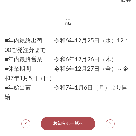
記
■年内最終出荷 令和
6
年
12
月
25
日（水）
12
：
00
ご発注分まで
■年内最終営業 令和
6
年
12
月
26
日（木）
■休業期間 令和
6
年
12
月
27
日（金）～令
和
7
年
1
月
5
日（日）
■年始出荷 令和7年
1
月
6
日（月）より開
始
<
お知らせ一覧へ
>