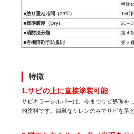
半硬化
■塗り重ね時間（23℃）
16時
■標準膜厚（Dry）
20～
■消防法分類
第４
■有機溶剤予防規則
第２
特徴
1.サビの上に直接塗装可能
サビキラーシルバーは、今までサビ処理を
的塗料です。簡単なケレンのみでサビを落