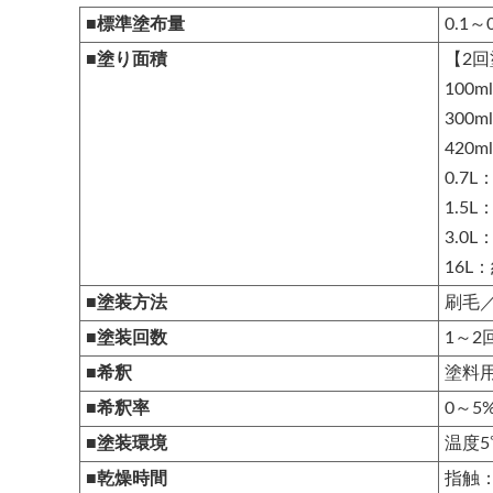
■標準塗布量
0.1～
■塗り面積
【2
100m
300m
420m
0.7L
1.5L
3.0L
16L：
■塗装方法
刷毛
■塗装回数
1～2
■希釈
塗料
■希釈率
0～5
■塗装環境
温度5
■乾燥時間
指触：