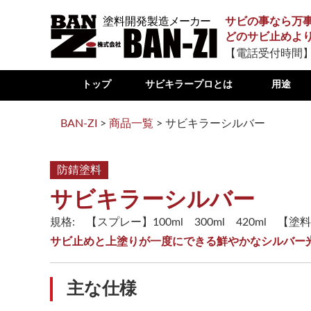
サビの事なら万
どのサビ止めよ
【電話受付時間】
トップ
サビキラープロとは
用途
BAN-ZI
>
商品一覧
>
サビキラーシルバー
防錆塗料
サビキラーシルバー
規格: 【スプレー】100ml 300ml 420ml 【塗料
サビ止めと上塗りが一度にできる鮮やかなシルバー
主な仕様