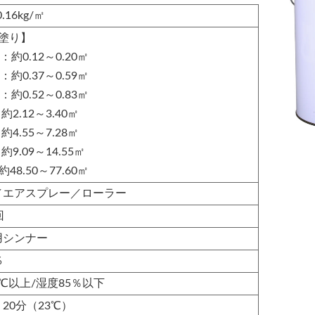
0.16kg/㎡
回塗り】
l：約0.12～0.20㎡
l：約0.37～0.59㎡
l：約0.52～0.83㎡
：約2.12～3.40㎡
：約4.55～7.28㎡
：約9.09～14.55㎡
約48.50～77.60㎡
／エアスプレー／ローラー
回
用シンナー
%
℃以上/湿度85％以下
20分（23℃）