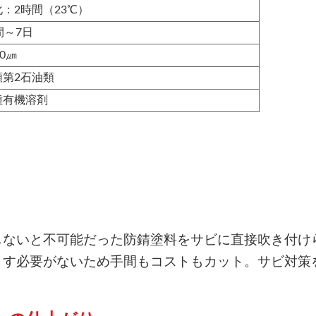
：2時間（23℃）
間～7日
30㎛
類第2石油類
種有機溶剤
しないと不可能だった防錆塗料をサビに直接吹き付け
とす必要がないため手間もコストもカット。サビ対策